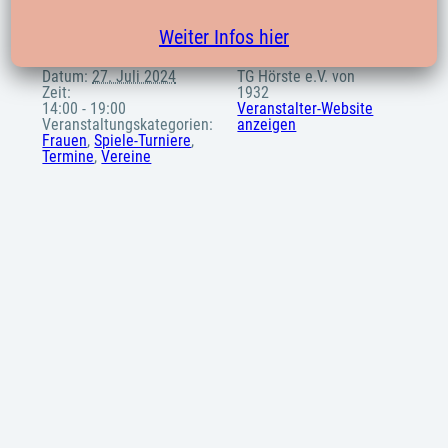
Weiter Infos hier
Details
Veranstalter
Datum:
27. Juli 2024
TG Hörste e.V. von
Zeit:
1932
14:00 - 19:00
Veranstalter-Website
Veranstaltungskategorien:
anzeigen
Frauen
,
Spiele-Turniere
,
Termine
,
Vereine