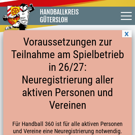
HANDBALLKREIS
GÜTERSLOH
Voraussetzungen zur
Teilnahme am Spielbetrieb
in 26/27:
« Alle Veranstaltungen
Neuregistrierung aller
Diese Veranstaltung hat bereits stattgefunden.
aktiven Personen und
Turnier Damen: TG Hörste
27. Juli 2024 14:00
-
19:00
Vereinen
Für Handball 360 ist für alle aktiven Personen
Zum Kalender hinzufügen
und Vereine eine Neuregistrierung notwendig.