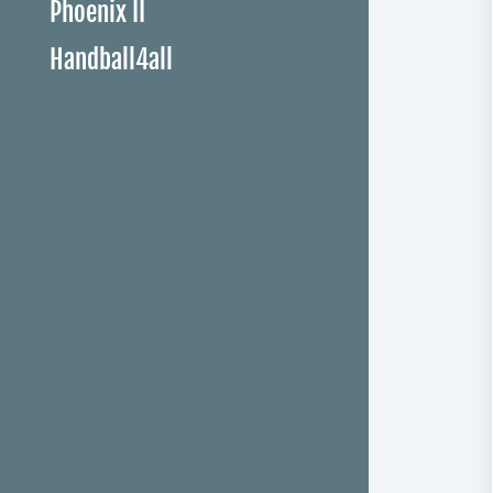
Phoenix II
Handball4all