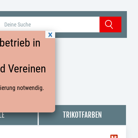
Suchbegriff eingeben
Suchen
etrieb in
nd Vereinen
rierung notwendig.
RKSLIGA STAFFEL 2
LE
TRIKOTFARBEN