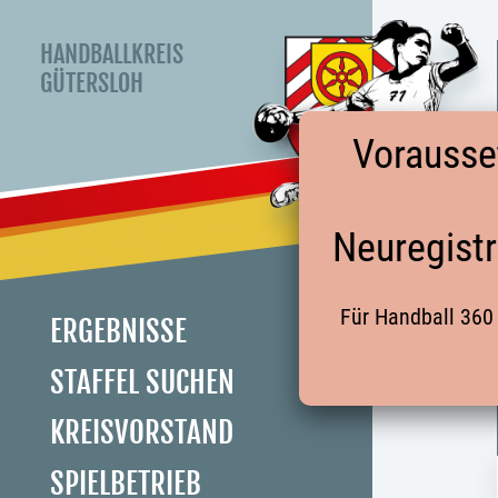
HANDBALLKREIS
GÜTERSLOH
Vorausse
Neuregistr
Für Handball 360 
ERGEBNISSE
STAFFEL SUCHEN
KREISVORSTAND
SPIELBETRIEB