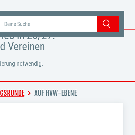
Suchbegriff eingeben
Suchen
ieb in 26/27:
nd Vereinen
rierung notwendig.
EGSRUNDE
AUF HVW-EBENE