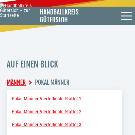
HANDBALLKREIS
GÜTERSLOH
AUF EINEN BLICK
MÄNNER
POKAL MÄNNER
Pokal Männer Viertelfinale Staffel 1
Pokal Männer Viertelfinale Staffel 2
Pokal Männer Viertelfinale Staffel 3