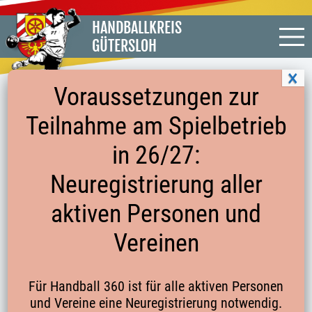
HANDBALLKREIS
GÜTERSLOH
Voraussetzungen zur
Teilnahme am Spielbetrieb
in 26/27:
Vereine
Neuregistrierung aller
Vereine
Veranstaltungen
aktiven Personen und
Veranstaltungen
Es wurden keine Ergebnisse gefunden.
Hinweis
Vereinen
Veranstaltungen
Veransta
Anstehende
Suche
Ansichte
Liste
Datum
und
Suche
Navigati
Für Handball 360 ist für alle aktiven Personen
wählen.
Ansichten,
und Vereine eine Neuregistrierung notwendig.
Navigation