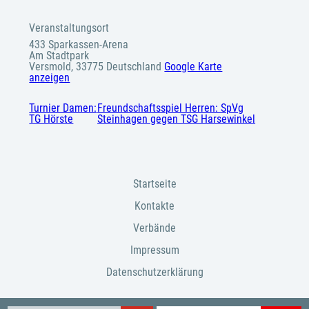
Veranstaltungsort
433 Sparkassen-Arena
Am Stadtpark
Versmold
,
33775
Deutschland
Google Karte
anzeigen
Turnier Damen:
Freundschaftsspiel Herren: SpVg
TG Hörste
Steinhagen gegen TSG Harsewinkel
Startseite
Kontakte
Verbände
Impressum
Datenschutzerklärung