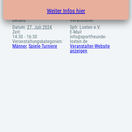
Weiter Infos hier
Details
Veranstalter
Datum:
27. Juli 2024
Spfr. Loxten e.V.
Zeit:
E-Mail
14:30 - 16:30
info@sportfreunde-
Veranstaltungskategorien:
loxten.de
Männer
,
Spiele-Turniere
Veranstalter-Website
anzeigen