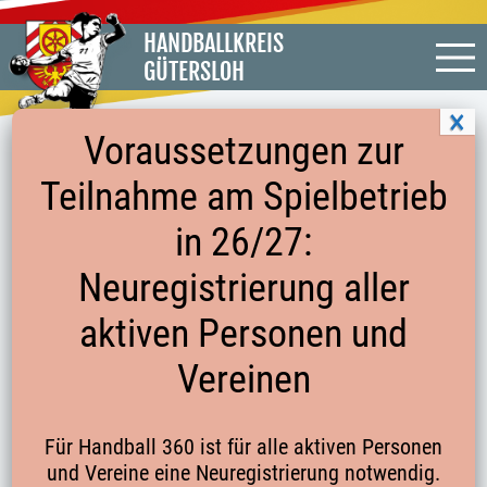
HANDBALLKREIS
GÜTERSLOH
Voraussetzungen zur
Teilnahme am Spielbetrieb
in 26/27:
« Alle Veranstaltungen
Neuregistrierung aller
Diese Veranstaltung hat bereits stattgefunden.
aktiven Personen und
Freundschaftsspiel Herren: SF Loxten gegen SG
Ibbenbüren
Vereinen
27. Juli 2024 14:30
-
16:30
Für Handball 360 ist für alle aktiven Personen
und Vereine eine Neuregistrierung notwendig.
Zum Kalender hinzufügen