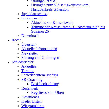
Übungen HVW
Übungen zum Vielseitigkeitstest vom
Handballkreis Gütersloh
Jugendausschuss
Kreisauswahl
Aktuelles zur Kreisauswahl
Termine der Kreisauswahl + Torwarttraining bis
Sommer 26
Downloads
Recht
Übersicht
Aktuelle Informationen
Newsletter
Satzung und Ordnungen
Schiedsrichter
Aktuelles
Termine
Schiedsrichterausschuss
SR-Coaching
Basisbeobachtung
Regelwerk
Regeltests zum Üben
Downloads
Kader-Listen
Wir gratulieren