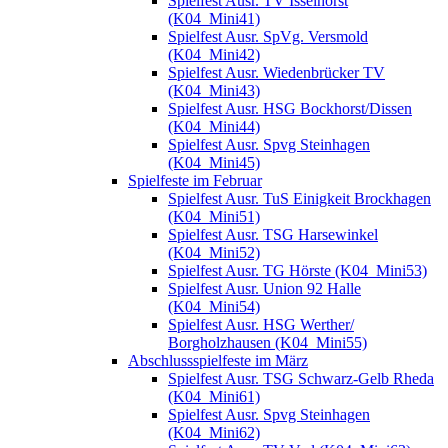
Spielfest Ausr. TV Isselhorst
(K04_Mini41)
Spielfest Ausr. SpVg. Versmold
(K04_Mini42)
Spielfest Ausr. Wiedenbrücker TV
(K04_Mini43)
Spielfest Ausr. HSG Bockhorst/Dissen
(K04_Mini44)
Spielfest Ausr. Spvg Steinhagen
(K04_Mini45)
Spielfeste im Februar
Spielfest Ausr. TuS Einigkeit Brockhagen
(K04_Mini51)
Spielfest Ausr. TSG Harsewinkel
(K04_Mini52)
Spielfest Ausr. TG Hörste (K04_Mini53)
Spielfest Ausr. Union 92 Halle
(K04_Mini54)
Spielfest Ausr. HSG Werther/
Borgholzhausen (K04_Mini55)
Abschlussspielfeste im März
Spielfest Ausr. TSG Schwarz-Gelb Rheda
(K04_Mini61)
Spielfest Ausr. Spvg Steinhagen
(K04_Mini62)