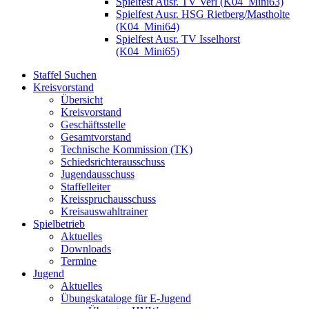
Spielfest Ausr. TV Verl (K04_Mini63)
Spielfest Ausr. HSG Rietberg/Mastholte
(K04_Mini64)
Spielfest Ausr. TV Isselhorst
(K04_Mini65)
Staffel Suchen
Kreisvorstand
Übersicht
Kreisvorstand
Geschäftsstelle
Gesamtvorstand
Technische Kommission (TK)
Schiedsrichterausschuss
Jugendausschuss
Staffelleiter
Kreisspruchausschuss
Kreisauswahltrainer
Spielbetrieb
Aktuelles
Downloads
Termine
Jugend
Aktuelles
Übungskataloge für E-Jugend