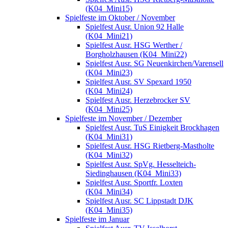
(K04_Mini15)
Spielfeste im Oktober / November
Spielfest Ausr. Union 92 Halle
(K04_Mini21)
Spielfest Ausr. HSG Werther /
Borgholzhausen (K04_Mini22)
Spielfest Ausr. SG Neuenkirchen/Varensell
(K04_Mini23)
Spielfest Ausr. SV Spexard 1950
(K04_Mini24)
Spielfest Ausr. Herzebrocker SV
(K04_Mini25)
Spielfeste im November / Dezember
Spielfest Ausr. TuS Einigkeit Brockhagen
(K04_Mini31)
Spielfest Ausr. HSG Rietberg-Mastholte
(K04_Mini32)
Spielfest Ausr. SpVg. Hesselteich-
Siedinghausen (K04_Mini33)
Spielfest Ausr. Sportfr. Loxten
(K04_Mini34)
Spielfest Ausr. SC Lippstadt DJK
(K04_Mini35)
Spielfeste im Januar