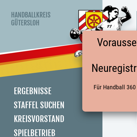
HANDBALLKREIS
GÜTERSLOH
Vorausse
Neuregistr
Für Handball 360 
ERGEBNISSE
STAFFEL SUCHEN
KREISVORSTAND
SPIELBETRIEB