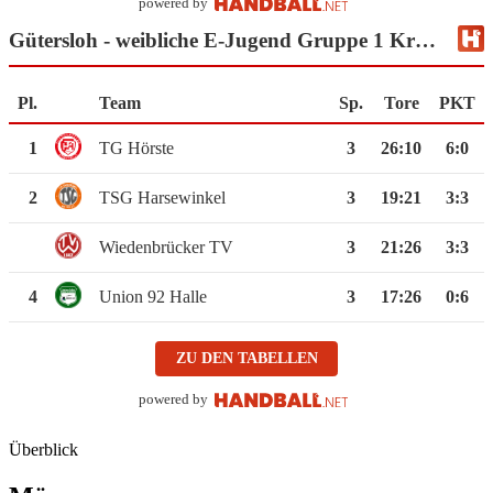
powered by
Gütersloh - weibliche E-Jugend Gruppe 1 Kreispokal
Pl.
Team
Sp.
Tore
PKT
1
TG Hörste
3
26
:
10
6:0
2
TSG Harsewinkel
3
19
:
21
3:3
Wiedenbrücker TV
3
21
:
26
3:3
4
Union 92 Halle
3
17
:
26
0:6
ZU DEN TABELLEN
powered by
Überblick