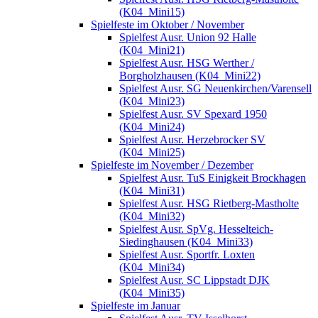
(K04_Mini15)
Spielfeste im Oktober / November
Spielfest Ausr. Union 92 Halle
(K04_Mini21)
Spielfest Ausr. HSG Werther /
Borgholzhausen (K04_Mini22)
Spielfest Ausr. SG Neuenkirchen/Varensell
(K04_Mini23)
Spielfest Ausr. SV Spexard 1950
(K04_Mini24)
Spielfest Ausr. Herzebrocker SV
(K04_Mini25)
Spielfeste im November / Dezember
Spielfest Ausr. TuS Einigkeit Brockhagen
(K04_Mini31)
Spielfest Ausr. HSG Rietberg-Mastholte
(K04_Mini32)
Spielfest Ausr. SpVg. Hesselteich-
Siedinghausen (K04_Mini33)
Spielfest Ausr. Sportfr. Loxten
(K04_Mini34)
Spielfest Ausr. SC Lippstadt DJK
(K04_Mini35)
Spielfeste im Januar