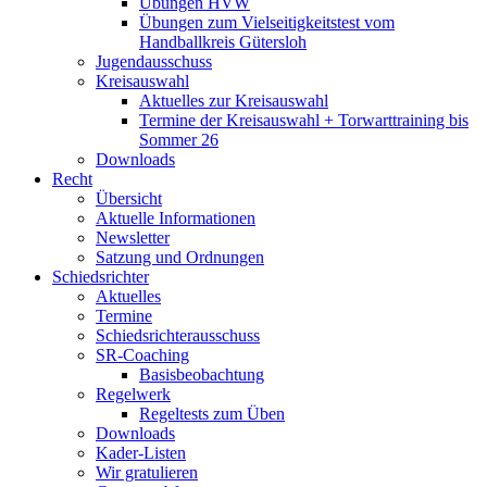
Übungen HVW
Übungen zum Vielseitigkeitstest vom
Handballkreis Gütersloh
Jugendausschuss
Kreisauswahl
Aktuelles zur Kreisauswahl
Termine der Kreisauswahl + Torwarttraining bis
Sommer 26
Downloads
Recht
Übersicht
Aktuelle Informationen
Newsletter
Satzung und Ordnungen
Schiedsrichter
Aktuelles
Termine
Schiedsrichterausschuss
SR-Coaching
Basisbeobachtung
Regelwerk
Regeltests zum Üben
Downloads
Kader-Listen
Wir gratulieren