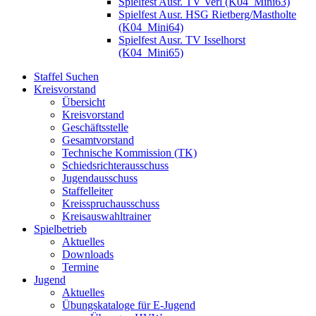
Spielfest Ausr. TV Verl (K04_Mini63)
Spielfest Ausr. HSG Rietberg/Mastholte
(K04_Mini64)
Spielfest Ausr. TV Isselhorst
(K04_Mini65)
Staffel Suchen
Kreisvorstand
Übersicht
Kreisvorstand
Geschäftsstelle
Gesamtvorstand
Technische Kommission (TK)
Schiedsrichterausschuss
Jugendausschuss
Staffelleiter
Kreisspruchausschuss
Kreisauswahltrainer
Spielbetrieb
Aktuelles
Downloads
Termine
Jugend
Aktuelles
Übungskataloge für E-Jugend