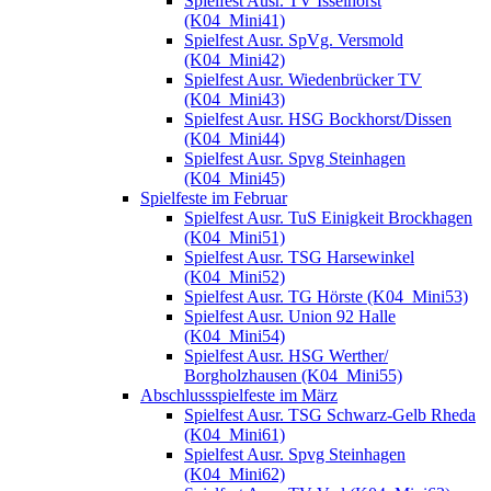
Spielfest Ausr. TV Isselhorst
(K04_Mini41)
Spielfest Ausr. SpVg. Versmold
(K04_Mini42)
Spielfest Ausr. Wiedenbrücker TV
(K04_Mini43)
Spielfest Ausr. HSG Bockhorst/Dissen
(K04_Mini44)
Spielfest Ausr. Spvg Steinhagen
(K04_Mini45)
Spielfeste im Februar
Spielfest Ausr. TuS Einigkeit Brockhagen
(K04_Mini51)
Spielfest Ausr. TSG Harsewinkel
(K04_Mini52)
Spielfest Ausr. TG Hörste (K04_Mini53)
Spielfest Ausr. Union 92 Halle
(K04_Mini54)
Spielfest Ausr. HSG Werther/
Borgholzhausen (K04_Mini55)
Abschlussspielfeste im März
Spielfest Ausr. TSG Schwarz-Gelb Rheda
(K04_Mini61)
Spielfest Ausr. Spvg Steinhagen
(K04_Mini62)