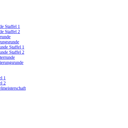
e Staffel 1
e Staffel 2
rrunde
erungsrunde
nde Staffel 1
nde Staffel 2
terrunde
zierungsrunde
el 1
el 2
lmeisterschaft