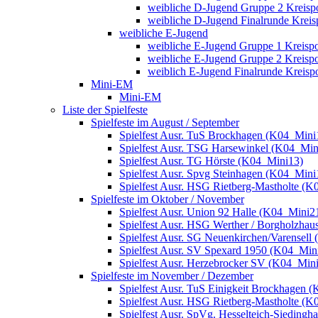
weibliche D-Jugend Gruppe 2 Kreisp
weibliche D-Jugend Finalrunde Kreis
weibliche E-Jugend
weibliche E-Jugend Gruppe 1 Kreisp
weibliche E-Jugend Gruppe 2 Kreisp
weiblich E-Jugend Finalrunde Kreisp
Mini-EM
Mini-EM
Liste der Spielfeste
Spielfeste im August / September
Spielfest Ausr. TuS Brockhagen (K04_Mini
Spielfest Ausr. TSG Harsewinkel (K04_Min
Spielfest Ausr. TG Hörste (K04_Mini13)
Spielfest Ausr. Spvg Steinhagen (K04_Mini
Spielfest Ausr. HSG Rietberg-Mastholte (
Spielfeste im Oktober / November
Spielfest Ausr. Union 92 Halle (K04_Mini2
Spielfest Ausr. HSG Werther / Borgholzha
Spielfest Ausr. SG Neuenkirchen/Varensell
Spielfest Ausr. SV Spexard 1950 (K04_Min
Spielfest Ausr. Herzebrocker SV (K04_Min
Spielfeste im November / Dezember
Spielfest Ausr. TuS Einigkeit Brockhagen 
Spielfest Ausr. HSG Rietberg-Mastholte (
Spielfest Ausr. SpVg. Hesselteich-Sieding