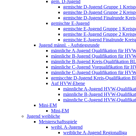
gem. D-Jugend
gemischte D-Jugend Gruppe 1 Kreisp
gemischte D-Jugend Gruppe 2 Kreisp
gemischte D-Jugend Finalrunde Kreis
gemischte E-Jugend
gemischte E-Jugend Gruppe 1 Kreisp
gemischte E-Jugend Gruppe 2 Kreisp
gemischte E-Jugend Finalrunde Kreis
Jugend männl. - Aufstiegsrunde
männliche A-Jugend Qualifikation für HV
männliche B-Jugend Qualifikation für HV
männliche B-Jugend Kreis-Qualifikation B
männliche C-Jugend Vorqualifikation für 
männliche C-Jugend Qualifikation für HV
gemiscchte D-Jugend Kreis-Qualifikation 
Auf HVW-Ebene
männliche A-Jugend HVW-Qualifikat
männliche B-Jugend HVW-Qualifikat
männliche C-Jugend HVW-Qualifikat
Mini-EM
Mini-EM
Jugend weibliche
Meisterschaftsspiele
weibl. A-Jugend
weibliche A-Jugend Regionalliga