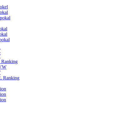
okel
okal
pokal
okal
okal
pokal
W
W
L Ranking
HVW
W
BL Ranking
ion
ion
ion