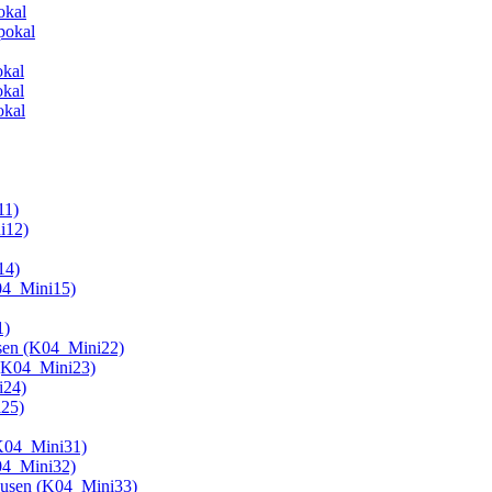
okal
pokal
okal
okal
okal
11)
i12)
14)
K04_Mini15)
1)
usen (K04_Mini22)
 (K04_Mini23)
i24)
i25)
(K04_Mini31)
K04_Mini32)
hausen (K04_Mini33)