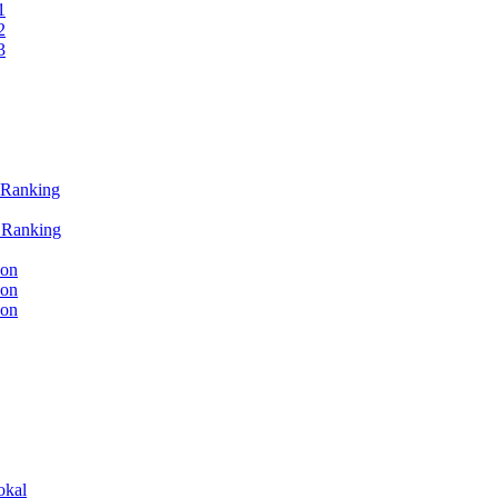
1
2
3
 Ranking
L Ranking
ion
ion
ion
okal