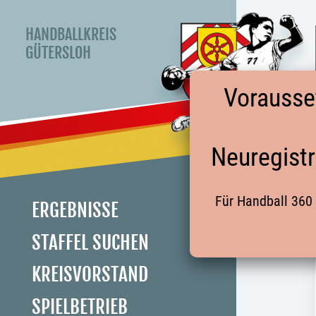
HANDBALLKREIS
GÜTERSLOH
Vorausse
Neuregistr
Für Handball 360 
ERGEBNISSE
STAFFEL SUCHEN
KREISVORSTAND
SPIELBETRIEB