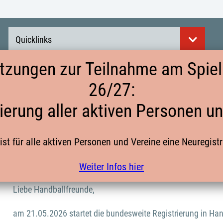
Quicklinks
tzungen zur Teilnahme am Spielb
26/27:
VORAUSSETZUNGEN ZUR TEILNAHME AM
ierung aller aktiven Personen u
NEUREGISTRIERUNG ALLER AKTIVEN 
ist für alle aktiven Personen und Vereine eine Neuregist
DER DHB HAT UNS GEBETEN DIE MAIL
Weiter Infos hier
Liebe Handballfreunde,
am 21.05.2026 startet die bundesweite Registrierung in Han