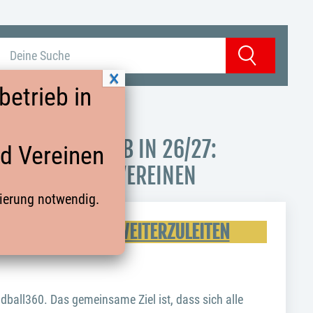
Suchbegriff eingeben
Suchen
etrieb in
 SPIELBETRIEB IN 26/27:
nd Vereinen
PERSONEN UND VEREINEN
rierung notwendig.
 AN DIE VEREINE WEITERZULEITEN
dball360. Das gemeinsame Ziel ist, dass sich alle