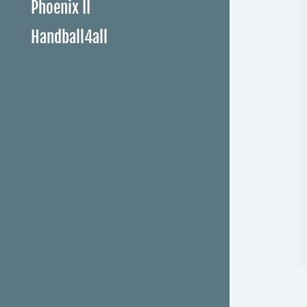
Phoenix II
Handball4all