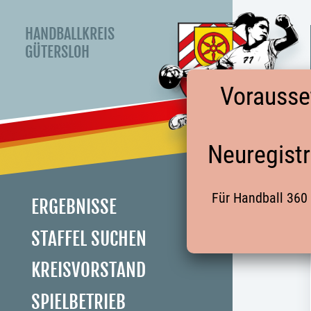
HANDBALLKREIS
GÜTERSLOH
Vorausse
Neuregistr
Für Handball 360 
ERGEBNISSE
STAFFEL SUCHEN
KREISVORSTAND
SPIELBETRIEB