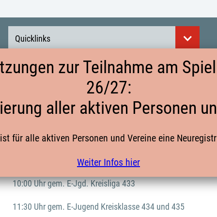
Quicklinks
tzungen zur Teilnahme am Spielb
26/27:
TERMIN DES 2. VIELSEITIGKEITSTESTS
ierung aller aktiven Personen u
VIELSEITIGKEITSTEST DER E-JUGEND
ist für alle aktiven Personen und Vereine eine Neuregist
Am 03.03.2024 findet der zweite Fitnesstest in Steinhagen (
Weiter Infos hier
10:00 Uhr gem. E-Jgd. Kreisliga 433
11:30 Uhr gem. E-Jugend Kreisklasse 434 und 435