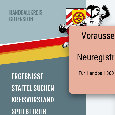
HANDBALLKREIS
GÜTERSLOH
Vorausse
Neuregistr
Für Handball 360 
ERGEBNISSE
STAFFEL SUCHEN
KREISVORSTAND
SPIELBETRIEB