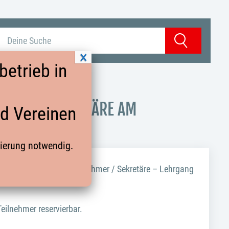
Suchbegriff eingeben
Suchen
etrieb in
HMER / SEKRETÄRE AM
nd Vereinen
rierung notwendig.
0. April 2023 einen Zeitnehmer / Sekretäre – Lehrgang
Teilnehmer reservierbar.