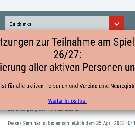
Quicklinks
tzungen zur Teilnahme am Spielb
26/27:
LEHRGANG FÜR NEUANWÄRTER ZEITNE
ierung aller aktiven Personen u
30.04.2023
ist für alle aktiven Personen und Vereine eine Neuregist
Der Handballkreis Gütersloh veranstaltet am Sonntag dem 3
Weiter Infos hier
zur Erlangung der HVW-ZS Lizenz.
Dieses Seminar ist bis einschließlich dem 25.April 2023 für 