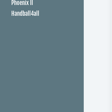
Phoenix II
Handball4all