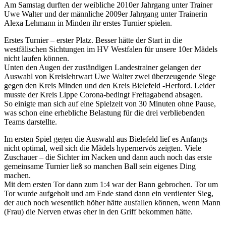
Am Samstag durften der weibliche 2010er Jahrgang unter Trainer
Uwe Walter und der männliche 2009er Jahrgang unter Trainerin
Alexa Lehmann in Minden ihr erstes Turnier spielen.
Erstes Turnier – erster Platz. Besser hätte der Start in die
westfälischen Sichtungen im HV Westfalen für unsere 10er Mädels
nicht laufen können.
Unten den Augen der zuständigen Landestrainer gelangen der
Auswahl von Kreislehrwart Uwe Walter zwei überzeugende Siege
gegen den Kreis Minden und den Kreis Bielefeld -Herford. Leider
musste der Kreis Lippe Corona-bedingt Freitagabend absagen.
So einigte man sich auf eine Spielzeit von 30 Minuten ohne Pause,
was schon eine erhebliche Belastung für die drei verbliebenden
Teams darstellte.
Im ersten Spiel gegen die Auswahl aus Bielefeld lief es Anfangs
nicht optimal, weil sich die Mädels hypernervös zeigten. Viele
Zuschauer – die Sichter im Nacken und dann auch noch das erste
gemeinsame Turnier ließ so manchen Ball sein eigenes Ding
machen.
Mit dem ersten Tor dann zum 1:4 war der Bann gebrochen. Tor um
Tor wurde aufgeholt und am Ende stand dann ein verdienter Sieg,
der auch noch wesentlich höher hätte ausfallen können, wenn Mann
(Frau) die Nerven etwas eher in den Griff bekommen hätte.