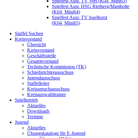
Spielfest Ausr. TV Verl (K04_Mini63)
Spielfest Ausr. HSG Rietberg/Mastholte
(K04_Mini64)
Spielfest Ausr. TV Isselhorst
(K04_Mini65)
Staffel Suchen
Kreisvorstand
Übersicht
Kreisvorstand
Geschäftsstelle
Gesamtvorstand
Technische Kommission (TK)
Schiedsrichterausschuss
Jugendausschuss
Staffelleiter
Kreisspruchausschuss
Kreisauswahltrainer
Spielbetrieb
Aktuelles
Downloads
Termine
Jugend
Aktuelles
Übungskataloge für E-Jugend