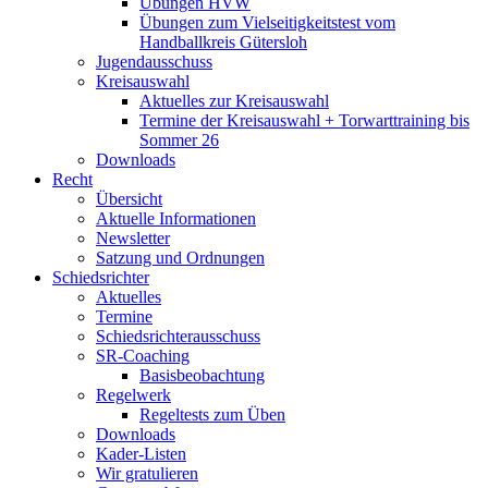
Übungen HVW
Übungen zum Vielseitigkeitstest vom
Handballkreis Gütersloh
Jugendausschuss
Kreisauswahl
Aktuelles zur Kreisauswahl
Termine der Kreisauswahl + Torwarttraining bis
Sommer 26
Downloads
Recht
Übersicht
Aktuelle Informationen
Newsletter
Satzung und Ordnungen
Schiedsrichter
Aktuelles
Termine
Schiedsrichterausschuss
SR-Coaching
Basisbeobachtung
Regelwerk
Regeltests zum Üben
Downloads
Kader-Listen
Wir gratulieren