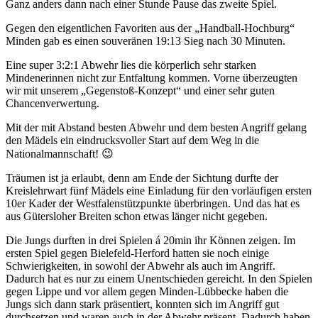
Ganz anders dann nach einer Stunde Pause das zweite Spiel.
Gegen den eigentlichen Favoriten aus der „Handball-Hochburg“
Minden gab es einen souveränen 19:13 Sieg nach 30 Minuten.
Eine super 3:2:1 Abwehr lies die körperlich sehr starken
Mindenerinnen nicht zur Entfaltung kommen. Vorne überzeugten
wir mit unserem „Gegenstoß-Konzept“ und einer sehr guten
Chancenverwertung.
Mit der mit Abstand besten Abwehr und dem besten Angriff gelang
den Mädels ein eindrucksvoller Start auf dem Weg in die
Nationalmannschaft! 😉
Träumen ist ja erlaubt, denn am Ende der Sichtung durfte der
Kreislehrwart fünf Mädels eine Einladung für den vorläufigen ersten
10er Kader der Westfalenstützpunkte überbringen. Und das hat es
aus Gütersloher Breiten schon etwas länger nicht gegeben.
Die Jungs durften in drei Spielen á 20min ihr Können zeigen. Im
ersten Spiel gegen Bielefeld-Herford hatten sie noch einige
Schwierigkeiten, in sowohl der Abwehr als auch im Angriff.
Dadurch hat es nur zu einem Unentschieden gereicht. In den Spielen
gegen Lippe und vor allem gegen Minden-Lübbecke haben die
Jungs sich dann stark präsentiert, konnten sich im Angriff gut
durchsetzen und waren auch in der Abwehr präsent. Dadurch haben