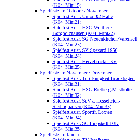
(K04_Mini15)
Spielfeste im Oktober / November
Spielfest Ausr. Union 92 Halle
(K04_Mini21)
Spielfest Ausr. HSG Werther /
Borgholzhausen (K04_Mini22)
Spielfest Ausr. SG Neuenkirchen/Varensell
(K04_Mini23)
Spielfest Ausr. SV Spexard 1950
(K04_Mini24)
Spielfest Ausr. Herzebrocker SV
(K04_Mini25)
Spielfeste im November / Dezember
Spielfest Ausr. TuS Einigkeit Brockhagen
(K04_Mini31)
Spielfest Ausr. HSG Rietberg-Mastholte
(K04_Mini32)
Spielfest Ausr. SpVg. Hesselteich-
Siedinghausen (K04_Mini33)
Spielfest Ausr. Sportfr. Loxten
(K04_Mini34)
Spielfest Ausr. SC Lippstadt DJK
(K04_Mini35)
Spielfeste im Januar