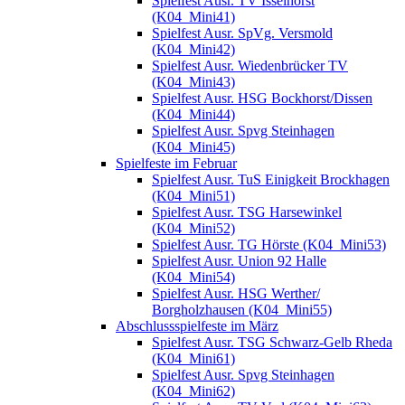
Spielfest Ausr. TV Isselhorst
(K04_Mini41)
Spielfest Ausr. SpVg. Versmold
(K04_Mini42)
Spielfest Ausr. Wiedenbrücker TV
(K04_Mini43)
Spielfest Ausr. HSG Bockhorst/Dissen
(K04_Mini44)
Spielfest Ausr. Spvg Steinhagen
(K04_Mini45)
Spielfeste im Februar
Spielfest Ausr. TuS Einigkeit Brockhagen
(K04_Mini51)
Spielfest Ausr. TSG Harsewinkel
(K04_Mini52)
Spielfest Ausr. TG Hörste (K04_Mini53)
Spielfest Ausr. Union 92 Halle
(K04_Mini54)
Spielfest Ausr. HSG Werther/
Borgholzhausen (K04_Mini55)
Abschlussspielfeste im März
Spielfest Ausr. TSG Schwarz-Gelb Rheda
(K04_Mini61)
Spielfest Ausr. Spvg Steinhagen
(K04_Mini62)