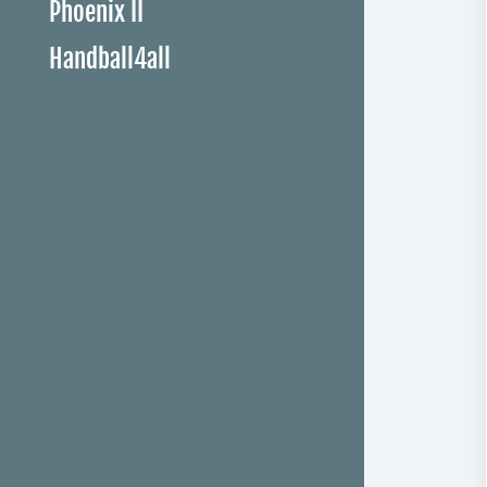
Phoenix II
Handball4all