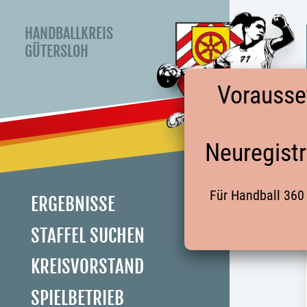
HANDBALLKREIS
GÜTERSLOH
Vorausse
Neuregistr
Für Handball 360 
ERGEBNISSE
STAFFEL SUCHEN
KREISVORSTAND
SPIELBETRIEB