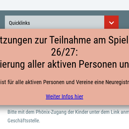
Quicklinks
tzungen zur Teilnahme am Spielb
26/27:
SICHTUNGSTERMINE
ierung aller aktiven Personen u
ist für alle aktiven Personen und Vereine eine Neuregist
Liebe Sportfreunde,
Weiter Infos hier
hier findet Ihr die Sichtungstermine mit den Anmeldelinks dir
Bitte mit dem Phönix-Zugang der Kinder unter dem Link anm
Geschäftsstelle.