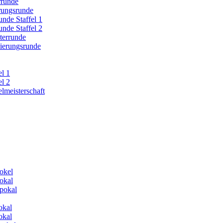
rrunde
erungsrunde
nde Staffel 1
nde Staffel 2
terrunde
zierungsrunde
el 1
el 2
lmeisterschaft
okel
okal
pokal
okal
okal