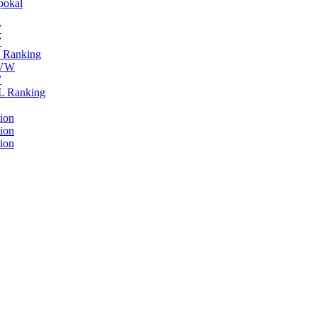
pokal
W
W
L Ranking
HVW
W
BL Ranking
ion
ion
ion