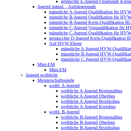
gemischte E-Jugend Finalrunde Kreis
Jugend männl. - Aufstiegsrunde
männliche A-Jugend Qualifikation für HV
männliche B-Jugend Qualifikation für HV
männliche B-Jugend Kreis-Qualifikation B
männliche C-Jugend Vorqualifikation für 
männliche C-Jugend Qualifikation für HV
gemiscchte D-Jugend Kreis-Qualifikation 
Auf HVW-Ebene
männliche A-Jugend HVW-Qualifikat
männliche B-Jugend HVW-Qualifikat
männliche C-Jugend HVW-Qualifikat
Mini-EM
Mini-EM
Jugend weibliche
Meisterschaftsspiele
weibl. A-Jugend
weibliche A-Jugend Regionalliga
weibliche A-Jugend Oberliga
weibliche A-Jugend Bezirksliga
weibliche A-Jugend Kreisliga
weibl. B-Jugend
weibliche B-Jugend Regionalliga
weibliche B-Jugend Oberliga
weibliche B-Jugend Bezirksliga