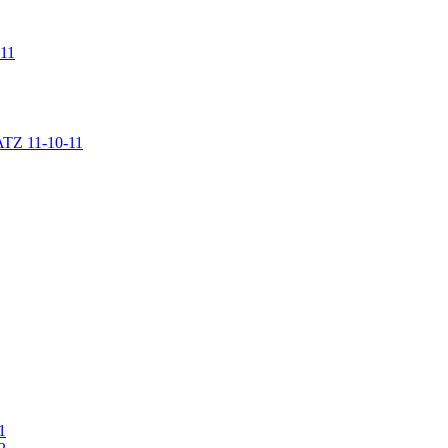
 11
LATZ 11-10-11
1