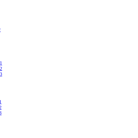
2
 1
 2
 3
1
2
3