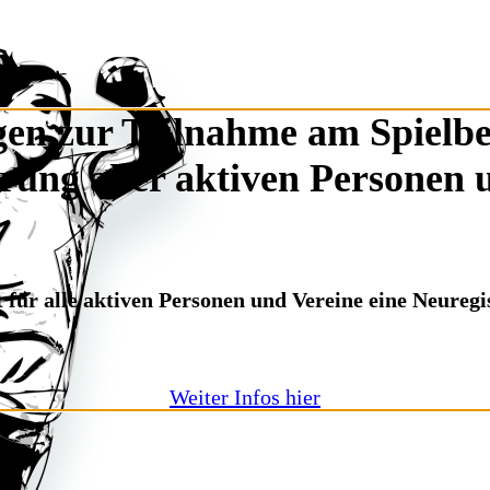
en zur Teilnahme am Spielbet
erung aller aktiven Personen 
 für alle aktiven Personen und Vereine eine Neureg
Weiter Infos hier