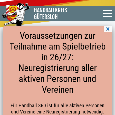
HANDBALLKREIS
GÜTERSLOH
Voraussetzungen zur
Teilnahme am Spielbetrieb
WIE KANN ES IM NÄCHSTEN JAHR
in 26/27:
WEITERGEHEN?
Neuregistrierung aller
aktiven Personen und
Anschreiben an die Vereine
Vereinen
vom
02.12.2020
Für Handball 360 ist für alle aktiven Personen
und Vereine eine Neuregistrierung notwendig.
Startseite