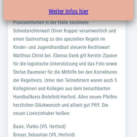
von Schiedsrichterlehrwart Marcel Machill und vom
Weiter Infos hier
stellv. SR-Lehrwart René Reimann. Für die
Praxiseinheiten in der Halle zeichnete
Schiedsrichterwart Oliver Kupper verantwortlich und
einen Gastvortrag zu den speziellen Regeln im
Kinder- und Jugendhandball steuerte Rechtswart
Matthias Christ bei. Ebenso Dank gilt Kerstin Zipsner
für die logistische Unterstützung und das Foto sowie
Stefan Baumeier für die Mithilfe bei den Korrekturen
der Regeltests. Unter den Teilnehmern waren auch 5
Kolleginnen und Kollegen aus dem benachbarten
Handballkreis Bielefeld-Herford. Allen neuen Pfeifen
herzlichen Glückwunsch und allzeit gut Pfiff. Die
neuen Lizenzinhaber heißen:
Basic, Vlatko (VfL Herford)
Breuer, Sebastian (VfL Herford)