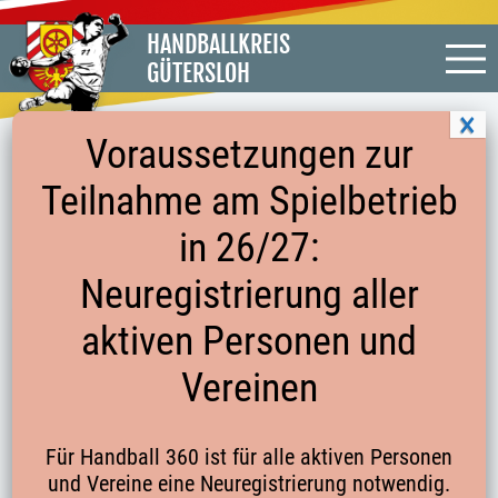
HANDBALLKREIS
GÜTERSLOH
Voraussetzungen zur
Teilnahme am Spielbetrieb
27 NEUE SCHIEDSRICHTERINNEN UND
in 26/27:
SCHIEDSRICHTER IM FEBRUAR 2019
Neuregistrierung aller
aktiven Personen und
Ein gut besuchter Schiedsrichter-Anwärter-Lehrgang
im Handballkreis Gütersloh: 27 Anwärterinnen und
Vereinen
Anwärter drückten in den vergangenen Wochen die
Schulbank im Spexarder Bauernhaus und versuchten
Für Handball 360 ist für alle aktiven Personen
sich bei den Praxiseinheiten in der Sporthalle
und Vereine eine Neuregistrierung notwendig.
erstmals an der Pfeife. Geleitet wurde der Lehrgang