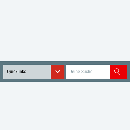
Suchbegriff eingeben
Quicklinks
Startseite
Kontakte
Verbände
Impressum