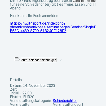
zahlt in den meisten 
Mit 20,- Euro Eigenbeitrag (der Verein
für seine Schiedsrichter) gibt es freies Essen und Trinke
Abend.
Hier könnt Ihr Euch anmelden:
https://hw.it4sport.de/index.php?
phoenix=phoenixbase.seminar.pages.SeminarSinglePag
B68C-4489-8799-51B24CF128F2
Zum Kalender hinzufügen
Details
Datum:
24. November 2023
Zeit:
19:00 - 22:00
Eintritt:
EUR20
Veranstaltungskategorie:
Schiedsrichter
Veranstalter
Veranstaltungsort