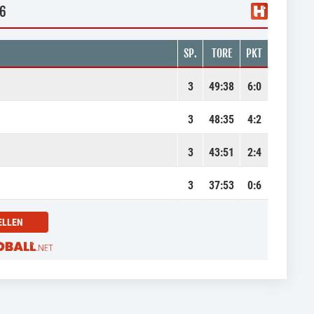
 6
SP.
TORE
PKT
3
49
:
38
6:0
3
48
:
35
4:2
3
43
:
51
2:4
3
37
:
53
0:6
ELLEN