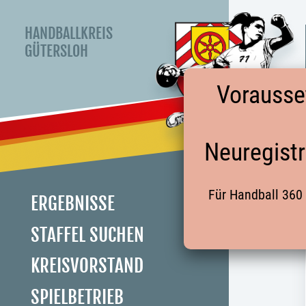
HANDBALLKREIS
GÜTERSLOH
Vorausse
Neuregistr
Für Handball 360 
ERGEBNISSE
STAFFEL SUCHEN
KREISVORSTAND
SPIELBETRIEB