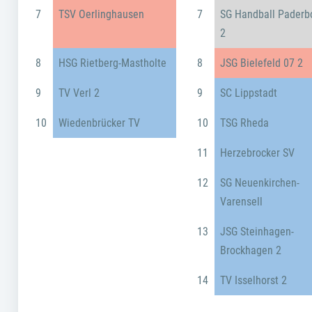
7
TSV Oerlinghausen
7
SG Handball Paderb
2
8
HSG Rietberg-Mastholte
8
JSG Bielefeld 07 2
9
TV Verl 2
9
SC Lippstadt
10
Wiedenbrücker TV
10
TSG Rheda
11
Herzebrocker SV
12
SG Neuenkirchen-
Varensell
13
JSG Steinhagen-
Brockhagen 2
14
TV Isselhorst 2