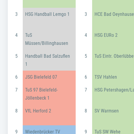
3
HSG Handball Lemgo 1
3
HCE Bad Oeynhaus
4
TuS
4
HSG EURo 2
Müssen/Billinghausen
5
Handball Bad Salzuflen
5
TuS Eintr. Oberlübbe
1
6
JSG Bielefeld 07
6
TSV Hahlen
7
TuS 97 Bielefeld-
7
HSG Petershagen/L
Jöllenbeck 1
8
VfL Herford 2
8
SV Warmsen
9
Wiedenbrücker TV
9
TuS SW Wehe