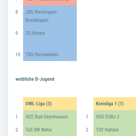
8
JSG Steinhagen-
Brockhagen
9
TG Hörste
10
TSG Harsewinkel
weibliche B-Jugend
OWL-Liga (3)
Kreisliga 1 (1)
1
HCE Bad Oeynhausen
1
HSG EURo 2
2
TuS SW Wehe
2
TSV Hahlen