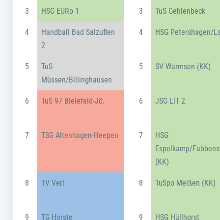
3
HSG EURo 1
3
TuS Gehlenbeck
4
Handball Bad Salzuflen
4
HSG Petershagen/L
2
5
TuS
5
SV Warmsen (KK)
Müssen/Billinghausen
6
TuS 97 Bielefeld-Jö.
6
JSG LiT 2
7
TSG Altenhagen-Heepen
7
HSG
Espelkamp/Fabbens
(KK)
8
TV Verl
8
TuSpo Meißen (KK)
9
TG Hörste
9
HSG Hüllhorst