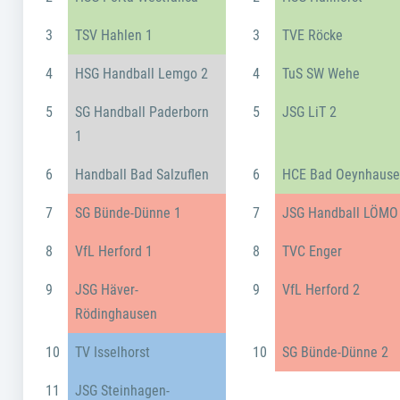
3
TSV Hahlen 1
3
TVE Röcke
4
HSG Handball Lemgo 2
4
TuS SW Wehe
5
SG Handball Paderborn
5
JSG LiT 2
1
6
Handball Bad Salzuflen
6
HCE Bad Oeynhause
7
SG Bünde-Dünne 1
7
JSG Handball LÖMO
8
VfL Herford 1
8
TVC Enger
9
JSG Häver-
9
VfL Herford 2
Rödinghausen
10
TV Isselhorst
10
SG Bünde-Dünne 2
11
JSG Steinhagen-