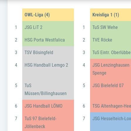
OWL-Liga (4)
Kreisliga 1 (1)
1
JSG LiT 2
1
TuS SW Wehe
2
HSG Porta Westfalica
2
TVE Röcke
3
TSV Bösingfeld
3
TuS Eintr. Oberlübbe
4
HSG Handball Lemgo 2
4
JSG Lenzinghausen 
Spenge
5
TuS
5
JSG Bielefeld 07
Müssen/Billinghausen
6
JSG Handball LÖMO
6
TSG Altenhagen-He
7
TuS 97 Bielefeld-
7
JSG Hesselteich-Lo
Jöllenbeck