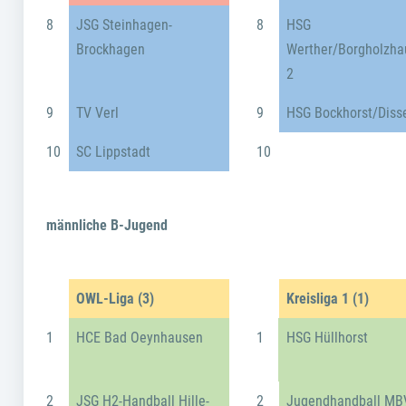
8
JSG Steinhagen-
8
HSG
Brockhagen
Werther/Borgholzha
2
9
TV Verl
9
HSG Bockhorst/Diss
10
SC Lippstadt
10
männliche B-Jugend
OWL-Liga (3)
Kreisliga 1 (1)
1
HCE Bad Oeynhausen
1
HSG Hüllhorst
2
JSG H2-Handball Hille-
2
Jugendhandball MB