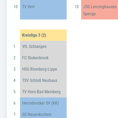
10
TV Verl
10
JSG Lenzinghausen 
Spenge
Kreisliga 3 (2)
1
VfL Schlangen
2
FC Stukenbrock
3
HSG Blomberg-Lippe
4
TSV Schloß Neuhaus
5
TV Horn-Bad Meinberg
6
Herzebrocker SV (KK)
7
SG Neuenkirchen-