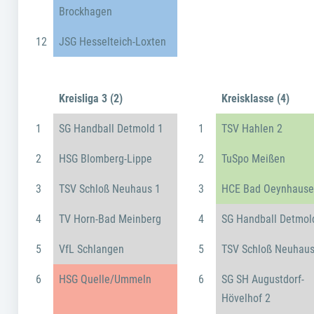
Brockhagen
12
JSG Hesselteich-Loxten
Kreisliga 3 (2)
Kreisklasse (4)
1
SG Handball Detmold 1
1
TSV Hahlen 2
2
HSG Blomberg-Lippe
2
TuSpo Meißen
3
TSV Schloß Neuhaus 1
3
HCE Bad Oeynhause
4
TV Horn-Bad Meinberg
4
SG Handball Detmol
5
VfL Schlangen
5
TSV Schloß Neuhaus
6
HSG Quelle/Ummeln
6
SG SH Augustdorf-
Hövelhof 2