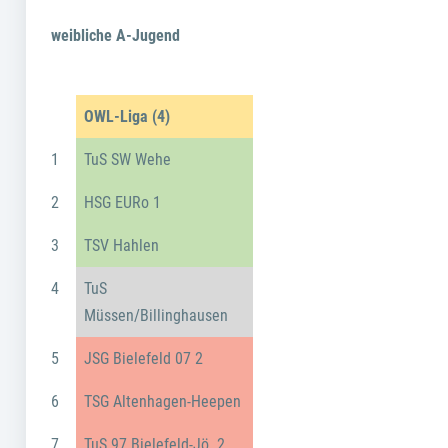
weibliche A-Jugend
OWL-Liga (4)
1
TuS SW Wehe
2
HSG EURo 1
3
TSV Hahlen
4
TuS
Müssen/Billinghausen
5
JSG Bielefeld 07 2
6
TSG Altenhagen-Heepen
7
TuS 97 Bielefeld-Jö. 2