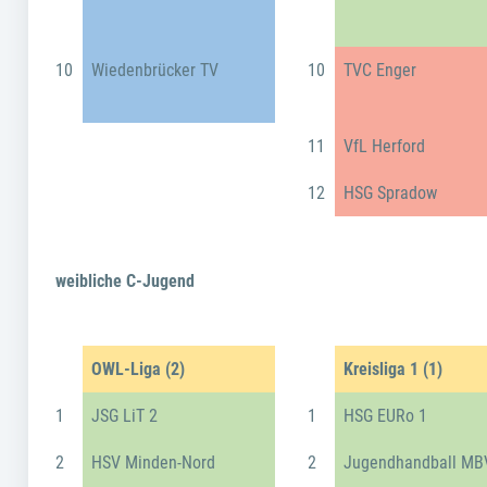
10
Wiedenbrücker TV
10
TVC Enger
11
VfL Herford
12
HSG Spradow
weibliche C-Jugend
OWL-Liga (2)
Kreisliga 1 (1)
1
JSG LiT 2
1
HSG EURo 1
2
HSV Minden-Nord
2
Jugendhandball MB