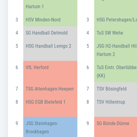
Hartum 1
3
HSV Minden-Nord
3
HSG Petershagen/L
4
SG Handball Detmold
4
TuS SW Wehe
5
HSG Handball Lemgo 2
5
JSG H2-Handball Hil
Hartum 2
6
VfL Herford
6
TuS Eintr. Oberlübbe
(KK)
7
TSG Altenhagen-Heepen
7
TSV Bösingfeld
8
HSG EGB Bielefeld 1
8
TSV Hillentrup
9
JSG Steinhagen-
9
SG Bünde-Dünne
Brockhagen