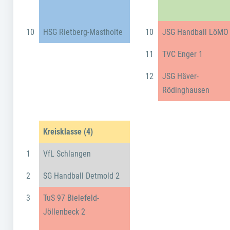
10
HSG Rietberg-Mastholte
10
JSG Handball LöMO
11
TVC Enger 1
12
JSG Häver-
Rödinghausen
Kreisklasse (4)
1
VfL Schlangen
2
SG Handball Detmold 2
3
TuS 97 Bielefeld-
Jöllenbeck 2