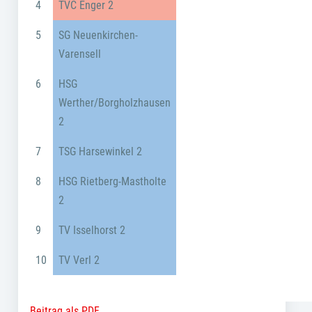
4
TVC Enger 2
5
SG Neuenkirchen-
Varensell
6
HSG
Werther/Borgholzhausen
2
7
TSG Harsewinkel 2
8
HSG Rietberg-Mastholte
2
9
TV Isselhorst 2
10
TV Verl 2
Beitrag als PDF