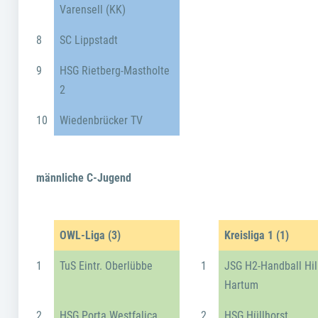
Varensell (KK)
8
SC Lippstadt
9
HSG Rietberg-Mastholte
2
10
Wiedenbrücker TV
männliche C-Jugend
OWL-Liga (3)
Kreisliga 1 (1)
1
TuS Eintr. Oberlübbe
1
JSG H2-Handball Hil
Hartum
2
HSG Porta Westfalica
2
HSG Hüllhorst