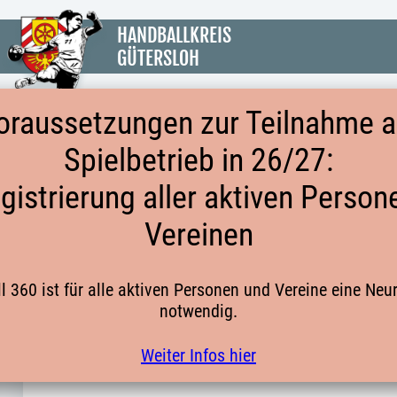
HANDBALLKREIS
GÜTERSLOH
oraussetzungen zur Teilnahme 
Spielbetrieb in 26/27:
STAFFELEINTEILUNG SAISON 2024-
gistrierung aller aktiven Person
2025 JUGENDSPIELBETRIEB OWL
Vereinen
 360 ist für alle aktiven Personen und Vereine eine Neur
notwendig.
Weiter Infos hier
männliche A-Jugend