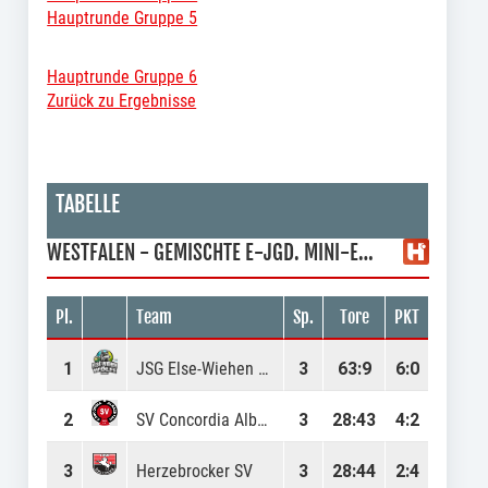
Hauptrunde Gruppe 5
Hauptrunde Gruppe 6
Zurück zu Ergebnisse
TABELLE
WESTFALEN - GEMISCHTE E-JGD. MINI-EM HAUPTRUNDE GRUPPE 2
Pl.
Team
Sp.
Tore
PKT
1
JSG Else-Wiehen Wölfe
3
63
:
9
6:0
2
SV Concordia Albachten
3
28
:
43
4:2
3
Herzebrocker SV
3
28
:
44
2:4