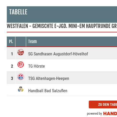
TABELLE
WESTFALEN - GEMISCHTE E-JGD. MINI-EM HAUPTRUNDE GR
Pl.
Team
1
SG Sandhasen Augustdorf-Hövelhof
2
TG Hörste
3
TSG Altenhagen-Heepen
Handball Bad Salzuflen
ZU DEN TAB
powered by