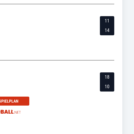
11
14
18
10
SPIELPLAN