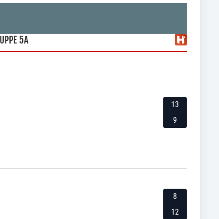
UPPE 5A
13
9
8
12