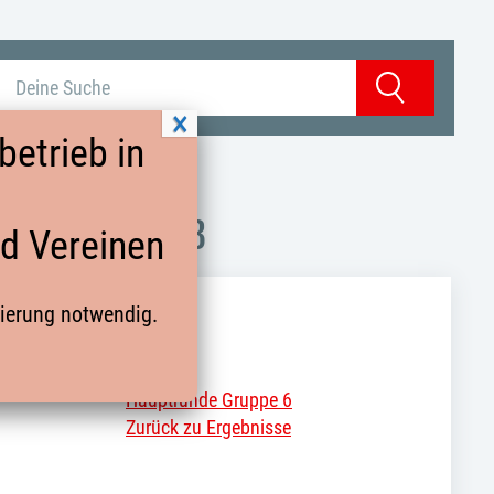
Suchbegriff eingeben
Suchen
etrieb in
UNDE GRUPPE 3
nd Vereinen
rierung notwendig.
Hauptrunde Gruppe 6
Zurück zu Ergebnisse