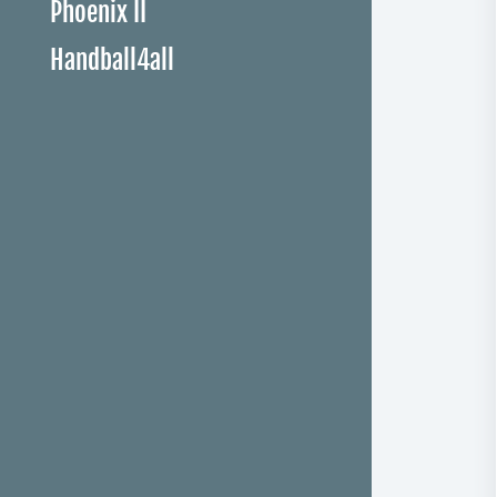
Phoenix II
Handball4all