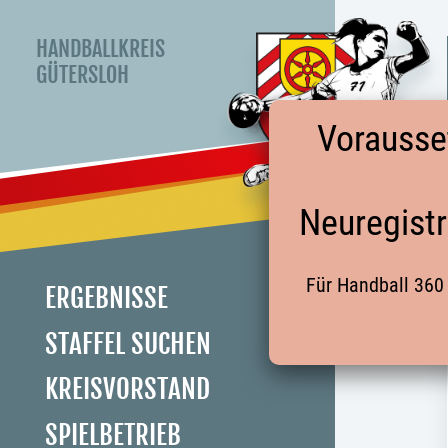
HANDBALLKREIS
GÜTERSLOH
Vorausse
Neuregistr
Für Handball 360 
ERGEBNISSE
STAFFEL SUCHEN
KREISVORSTAND
SPIELBETRIEB